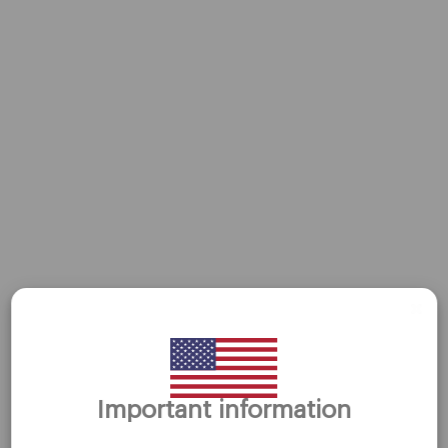
埃索
←
前一篇Crypto
后一篇Crypto
→
公司
客户支持
隐私政策
合法文件
关于我们
Important information
联系我们
谢谢你的拜访