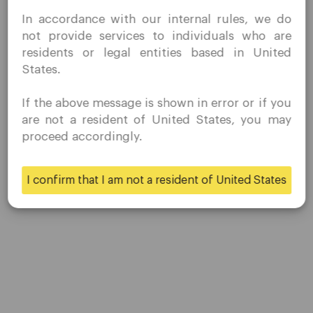
QuoMarkets.com
职业生涯
In accordance with our internal rules, we do
我确认我有兴趣在未经事先邀请的情况下访问此网站，并且
not provide services to individuals who are
没有在我居住的国家/地区收到任何禁止的直接营销活动。
residents or legal entities based in United
平台
Quomarkets 及其附属实体不在您的本国司法管辖区内运
States.
营。
桌面平台
您希望根据您所在司法辖区的适用法律，按照反向征求原则
If the above message is shown in error or if you
从本网站获取信息。
移动平台
are not a resident of United States, you may
proceed accordingly.
是的
不
贸易
I confirm that I am not a resident of United States
账户
规格
存款和取款
伙伴