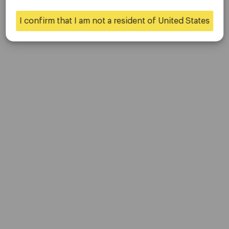
是的
不
大使
I confirm that I am not a resident of United States
商业
社会的
领
I
F
抖
Y
英
n
a
音
o
s
c
u
t
e
T
a
b
u
g
o
b
r
o
e
a
k
m