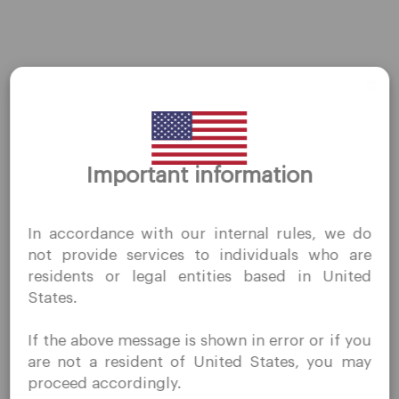
CUCUSD
后一篇Spot Metal
→
Important information
谢谢你的拜访
QuoMarkets.com
In accordance with our internal rules, we do
我确认我有兴趣在未经事先邀请的情况下访问此网站，并且
公司
not provide services to individuals who are
没有在我居住的国家/地区收到任何禁止的直接营销活动。
residents or legal entities based in United
客户支持
Quomarkets 及其附属实体不在您的本国司法管辖区内运
States.
营。
隐私政策
您希望根据您所在司法辖区的适用法律，按照反向征求原则
If the above message is shown in error or if you
合法文件
从本网站获取信息。
are not a resident of United States, you may
关于我们
proceed accordingly.