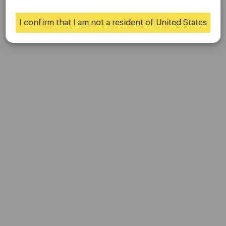
联系我们
是的
不
职业生涯
I confirm that I am not a resident of United States
平台
桌面平台
移动平台
贸易
账户
规格
存款和取款
伙伴