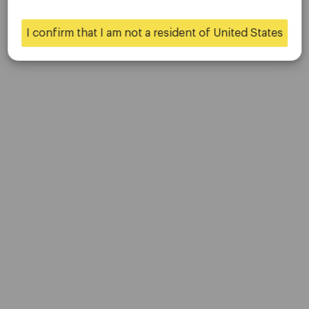
联系我们
是的
不
职业生涯
I confirm that I am not a resident of United States
平台
桌面平台
移动平台
贸易
账户
规格
存款和取款
伙伴