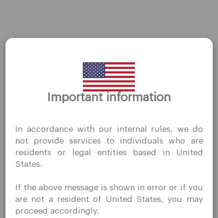
AMZN
←
前一篇Stocks
后一篇Stocks
→
Important information
谢谢你的拜访
QuoMarkets.com
In accordance with our internal rules, we do
我确认我有兴趣在未经事先邀请的情况下访问此网站，并且
公司
not provide services to individuals who are
没有在我居住的国家/地区收到任何禁止的直接营销活动。
residents or legal entities based in United
Quomarkets 及其附属实体不在您的本国司法管辖区内运
客户支持
States.
营。
隐私政策
您希望根据您所在司法辖区的适用法律，按照反向征求原则
If the above message is shown in error or if you
合法文件
从本网站获取信息。
are not a resident of United States, you may
关于我们
proceed accordingly.