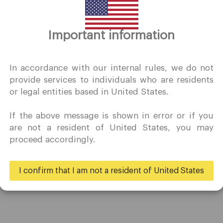
Important information
谢谢你的拜访
QuoMarkets.com
In accordance with our internal rules, we do not
provide services to individuals who are residents
确认我有兴趣在未经事先邀请的情况下访问此网站，并且没有在
or legal entities based in United States.
居住的国家/地区收到任何禁止的直接营销活动。
Quomarkets 及其附属实体不在您的本国司法管辖区内运营。
If the above message is shown in error or if you
希望根据您所在司法辖区的适用法律，按照反向征求原则从本网
贸易
伙伴
are not a resident of United States, you may
获取信息。
proceed accordingly.
账户
大使
规格
商业
是的
不
I confirm that I am not a resident of United States
存款和取款