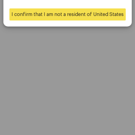
联系我们
是的
不
职业生涯
I confirm that I am not a resident of United States
平台
桌面平台
移动平台
贸易
账户
规格
存款和取款
伙伴