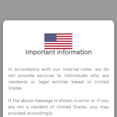
AMZN
←
前一篇Stocks
后一篇Stocks
→
Important information
谢谢你的拜访
QuoMarkets.com
In accordance with our internal rules, we do
我确认我有兴趣在未经事先邀请的情况下访问此网站，并且
公司
not provide services to individuals who are
没有在我居住的国家/地区收到任何禁止的直接营销活动。
residents or legal entities based in United
Quomarkets 及其附属实体不在您的本国司法管辖区内运
客户支持
States.
营。
隐私政策
您希望根据您所在司法辖区的适用法律，按照反向征求原则
If the above message is shown in error or if you
合法文件
从本网站获取信息。
are not a resident of United States, you may
关于我们
proceed accordingly.