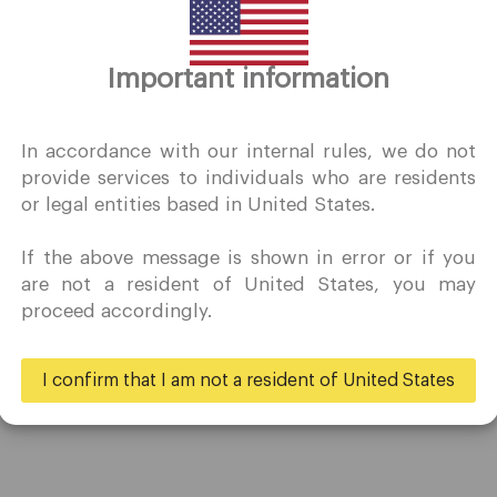
Important information
谢谢你的拜访
QuoMarkets.com
In accordance with our internal rules, we do not
provide services to individuals who are residents
确认我有兴趣在未经事先邀请的情况下访问此网站，并且没有在
or legal entities based in United States.
居住的国家/地区收到任何禁止的直接营销活动。
Quomarkets 及其附属实体不在您的本国司法管辖区内运营。
If the above message is shown in error or if you
希望根据您所在司法辖区的适用法律，按照反向征求原则从本网
贸易
伙伴
are not a resident of United States, you may
获取信息。
proceed accordingly.
账户
大使
规格
商业
是的
不
I confirm that I am not a resident of United States
存款和取款