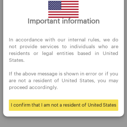
公司
Important information
客户支持
谢谢你的拜访
隐私政策
QuoMarkets.com
In accordance with our internal rules, we do
合法文件
我确认我有兴趣在未经事先邀请的情况下访问此网站，并且
not provide services to individuals who are
关于我们
没有在我居住的国家/地区收到任何禁止的直接营销活动。
residents or legal entities based in United
Quomarkets 及其附属实体不在您的本国司法管辖区内运
联系我们
States.
营。
职业生涯
您希望根据您所在司法辖区的适用法律，按照反向征求原则
If the above message is shown in error or if you
从本网站获取信息。
are not a resident of United States, you may
proceed accordingly.
平台
是的
不
桌面平台
I confirm that I am not a resident of United States
移动平台