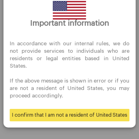
公司
Important information
客户支持
谢谢你的拜访
隐私政策
QuoMarkets.com
In accordance with our internal rules, we do
合法文件
我确认我有兴趣在未经事先邀请的情况下访问此网站，并且
not provide services to individuals who are
关于我们
没有在我居住的国家/地区收到任何禁止的直接营销活动。
residents or legal entities based in United
Quomarkets 及其附属实体不在您的本国司法管辖区内运
联系我们
States.
营。
职业生涯
您希望根据您所在司法辖区的适用法律，按照反向征求原则
If the above message is shown in error or if you
从本网站获取信息。
are not a resident of United States, you may
proceed accordingly.
平台
是的
不
桌面平台
I confirm that I am not a resident of United States
移动平台