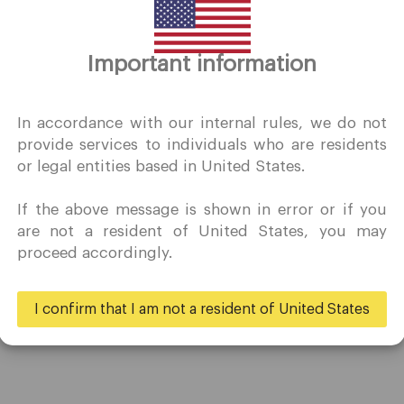
Important information
谢谢你的拜访
QuoMarkets.com
In accordance with our internal rules, we do not
provide services to individuals who are residents
确认我有兴趣在未经事先邀请的情况下访问此网站，并且没有在
or legal entities based in United States.
居住的国家/地区收到任何禁止的直接营销活动。
Quomarkets 及其附属实体不在您的本国司法管辖区内运营。
If the above message is shown in error or if you
希望根据您所在司法辖区的适用法律，按照反向征求原则从本网
贸易
伙伴
are not a resident of United States, you may
获取信息。
proceed accordingly.
账户
大使
规格
商业
是的
不
I confirm that I am not a resident of United States
存款和取款