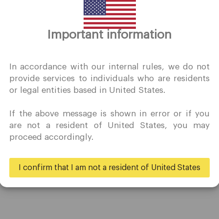
Important information
谢谢你的拜访
QuoMarkets.com
In accordance with our internal rules, we do not
provide services to individuals who are residents
确认我有兴趣在未经事先邀请的情况下访问此网站，并且没有在
or legal entities based in United States.
居住的国家/地区收到任何禁止的直接营销活动。
Quomarkets 及其附属实体不在您的本国司法管辖区内运营。
If the above message is shown in error or if you
希望根据您所在司法辖区的适用法律，按照反向征求原则从本网
贸易
伙伴
are not a resident of United States, you may
获取信息。
proceed accordingly.
账户
大使
规格
商业
是的
不
I confirm that I am not a resident of United States
存款和取款