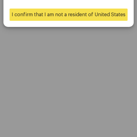
联系我们
是的
不
职业生涯
I confirm that I am not a resident of United States
平台
桌面平台
移动平台
贸易
账户
规格
存款和取款
伙伴