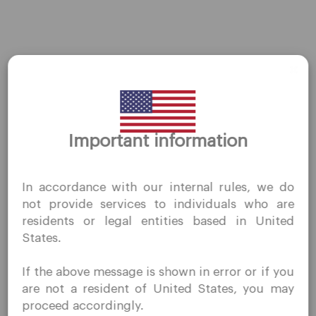
AMZN
←
前一篇Stocks
后一篇Stocks
→
Important information
谢谢你的拜访
QuoMarkets.com
In accordance with our internal rules, we do
我确认我有兴趣在未经事先邀请的情况下访问此网站，并且
公司
not provide services to individuals who are
没有在我居住的国家/地区收到任何禁止的直接营销活动。
residents or legal entities based in United
Quomarkets 及其附属实体不在您的本国司法管辖区内运
客户支持
States.
营。
隐私政策
您希望根据您所在司法辖区的适用法律，按照反向征求原则
If the above message is shown in error or if you
合法文件
从本网站获取信息。
are not a resident of United States, you may
关于我们
proceed accordingly.