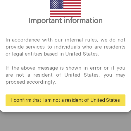
Important information
谢谢你的拜访
QuoMarkets.com
In accordance with our internal rules, we do not
provide services to individuals who are residents
确认我有兴趣在未经事先邀请的情况下访问此网站，并且没有在
or legal entities based in United States.
居住的国家/地区收到任何禁止的直接营销活动。
Quomarkets 及其附属实体不在您的本国司法管辖区内运营。
If the above message is shown in error or if you
希望根据您所在司法辖区的适用法律，按照反向征求原则从本网
贸易
伙伴
are not a resident of United States, you may
获取信息。
proceed accordingly.
账户
大使
规格
商业
是的
不
I confirm that I am not a resident of United States
存款和取款