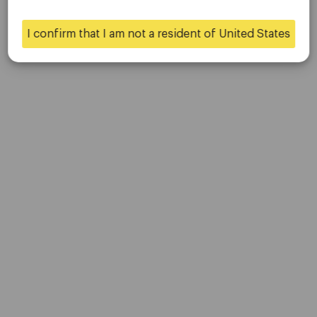
联系我们
是的
不
职业生涯
I confirm that I am not a resident of United States
平台
桌面平台
移动平台
贸易
账户
规格
存款和取款
伙伴