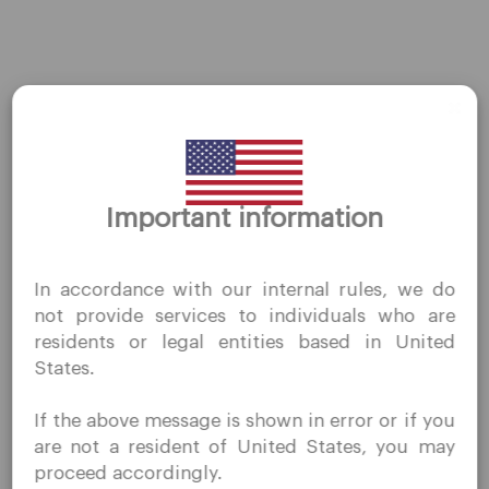
AMZN
←
前一篇Stocks
后一篇Stocks
→
Important information
谢谢你的拜访
QuoMarkets.com
In accordance with our internal rules, we do
我确认我有兴趣在未经事先邀请的情况下访问此网站，并且
公司
not provide services to individuals who are
没有在我居住的国家/地区收到任何禁止的直接营销活动。
residents or legal entities based in United
Quomarkets 及其附属实体不在您的本国司法管辖区内运
客户支持
States.
营。
隐私政策
您希望根据您所在司法辖区的适用法律，按照反向征求原则
If the above message is shown in error or if you
合法文件
从本网站获取信息。
are not a resident of United States, you may
关于我们
proceed accordingly.