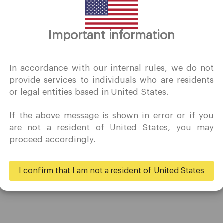
Important information
谢谢你的拜访
QuoMarkets.com
In accordance with our internal rules, we do not
provide services to individuals who are residents
确认我有兴趣在未经事先邀请的情况下访问此网站，并且没有在
or legal entities based in United States.
居住的国家/地区收到任何禁止的直接营销活动。
Quomarkets 及其附属实体不在您的本国司法管辖区内运营。
If the above message is shown in error or if you
希望根据您所在司法辖区的适用法律，按照反向征求原则从本网
贸易
伙伴
are not a resident of United States, you may
获取信息。
proceed accordingly.
账户
大使
规格
商业
是的
不
I confirm that I am not a resident of United States
存款和取款